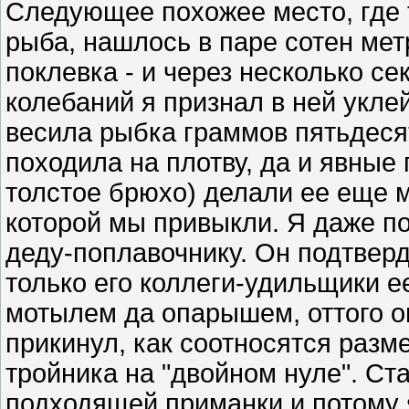
Следующее похожее место, где 
рыба, нашлось в паре сотен мет
поклевка - и через несколько се
колебаний я признал в ней укле
весила рыбка граммов пятьдеся
походила на плотву, да и явные
толстое брюхо) делали ее еще м
которой мы привыкли. Я даже п
деду-поплавочнику. Он подтверди
только его коллеги-удильщики е
мотылем да опарышем, оттого о
прикинул, как соотносятся разм
тройника на "двойном нуле". Ста
подходящей приманки и потому 