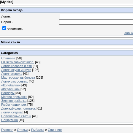
[
My site
]
Форма входа
Логин:
Пароль:
запомнить
Забыл
Меню сайта
Categories
Спиннинг
[58]
От чего зависит клев.
[48]
Ловля голавля и язя
[61]
Ловля окуня и щуки
[126]
Ловля жереха
[41]
Мастерская рыболова
[203]
Ловля лососевых
[40]
«Колебалки»
[43]
«Вертушки»
[52]
Воблеры
[84]
Мягкие приманки
[92]
Зимняя рыбалка
[128]
Рыбы наших рек
[75]
Донка,фидер,поплавок
[61]
Ловля судака
[14]
Популярные статьи
[41]
Сбирулино
[10]
Главная
»
Статьи
»
Рыбалка
»
Спиннинг