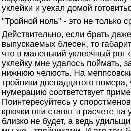
уклейки и уехал домой готовить
"Тройной ноль" - это не только с
Действительно, если брать даж
выпускаемых блесен, то габарит
что в маленький уклеечный рот о
уклейку мне удалось поймать, з
нижнюю челюсть. На меппсовски
тройники двенадцатого номера, 
нумерацию соответствует пример
Поинтересуйтесь у спорстменов
крючки они ставят в расчете на 
близко не будет, а ведь удильщ
мы же - тройниками. И это тем б