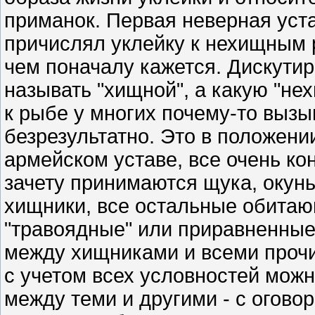
приманок. Первая неверная уста
причислял уклейку к нехищным 
чем поначалу кажется. Дискутир
называть "хищной", а какую "не
к рыбе у многих почему-то вызы
безрезультатно. Это в положени
армейском уставе, все очень ко
зачету принимаются щука, окунь, 
хищники, все остальные обитаю
"травоядные" или приравненные
между хищниками и всеми прочи
с учетом всех условностей мож
между теми и другими - с огово