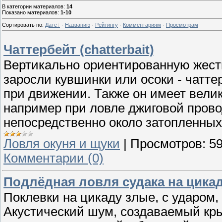
В категории материалов
:
14
Показано материалов
:
1-10
Сортировать по
:
Дате
·
Названию
·
Рейтингу
·
Комментариям
·
Просмотрам
Чаттербейт (chatterbait)
Вертикально ориентированную жестк
заросли кувшинки или осоки - чатте
при движении. Также он имеет вели
например при ловле джиговой прово
непосредственно около затопленных
Ловля окуня и щуки
|
Просмотров:
5
Комментарии (0)
Подлёдная ловля судака на цика
Поклевки на цикаду злые, с ударом, 
Акустический шум, создаваемый кр