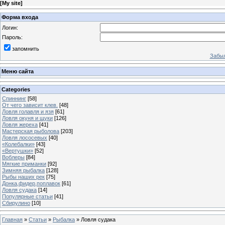
[
My site
]
Форма входа
Логин:
Пароль:
запомнить
Забыл
Меню сайта
Categories
Спиннинг
[58]
От чего зависит клев.
[48]
Ловля голавля и язя
[61]
Ловля окуня и щуки
[126]
Ловля жереха
[41]
Мастерская рыболова
[203]
Ловля лососевых
[40]
«Колебалки»
[43]
«Вертушки»
[52]
Воблеры
[84]
Мягкие приманки
[92]
Зимняя рыбалка
[128]
Рыбы наших рек
[75]
Донка,фидер,поплавок
[61]
Ловля судака
[14]
Популярные статьи
[41]
Сбирулино
[10]
Главная
»
Статьи
»
Рыбалка
» Ловля судака