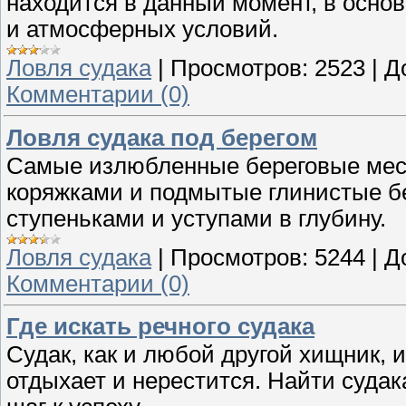
находится в данный момент, в основ
и атмосферных условий.
Ловля судака
|
Просмотров:
2523
|
Д
Комментарии (0)
Ловля судака под берегом
Самые излюбленные береговые мест
коряжками и подмытые глинистые б
ступеньками и уступами в глубину.
Ловля судака
|
Просмотров:
5244
|
Д
Комментарии (0)
Где искать речного судака
Судак, как и любой другой хищник, 
отдыхает и нерестится. Найти судак