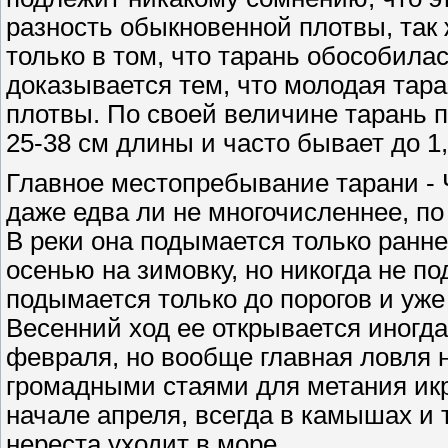
разность обыкновенной плотвы, так 
только в том, что тарань обособила
доказывается тем, что молодая тара
плотвы. По своей величине тарань 
25-38 см длины и часто бывает до 1,
Главное местопребывание тарани - 
даже едва ли не многочисленнее, по
В реки она подымается только ранне
осенью на зимовку, но никогда не по
подымается только до порогов и уже
Весенний ход ее открывается иногда
февраля, но вообще главная ловля н
громадными стаями для метания икр
начале апреля, всегда в камышах и т
нереста уходит в море.