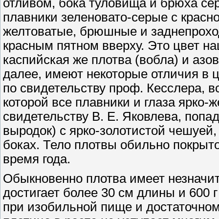
отливом, бока туловища и брюха се
плавники зеленовато-серые с красн
желтоватые, брюшные и заднепроход
красным пятном вверху. Это цвет н
каспийская же плотва (вобла) и азов
далее, имеют некоторые отличия в ц
по свидетельству проф. Кесслера, в
которой все плавники и глаза ярко-же
свидетельству В. Е. Яковлева, попад
выродок) с ярко-золотистой чешуей,
боках. Тело плотвы обильно покрыто
время года.
Обыкновенно плотва имеет незначи
достигает более 30 см длины и 600 г
при изобильной пище и достаточном