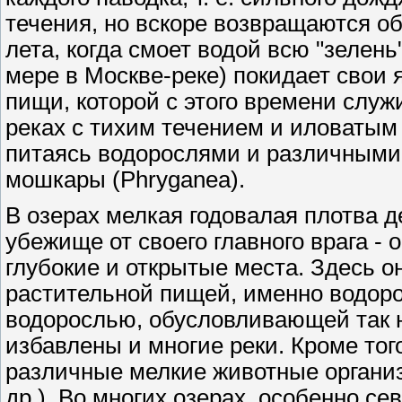
течения, но вскоре возвращаются о
лета, когда смоет водой всю "зелень
мере в Москве-реке) покидает свои 
пищи, которой с этого времени служ
реках с тихим течением и иловатым 
питаясь водорослями и различными
мошкары (Phryganea).
В озерах мелкая годовалая плотва де
убежище от своего главного врага - 
глубокие и открытые места. Здесь 
растительной пищей, именно водор
водорослью, обусловливающей так н
избавлены и многие реки. Кроме тог
различные мелкие животные организ
др.). Во многих озерах, особенно се