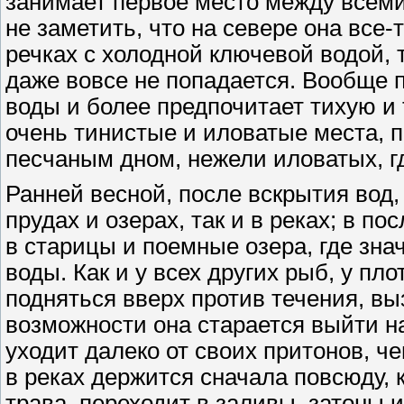
занимает первое место между всем
не заметить, что на севере она все-
речках с холодной ключевой водой, 
даже вовсе не попадается. Вообще п
воды и более предпочитает тихую и
очень тинистые и иловатые места, п
песчаным дном, нежели иловатых, г
Ранней весной, после вскрытия вод,
прудах и озерах, так и в реках; в п
в старицы и поемные озера, где зна
воды. Как и у всех других рыб, у п
подняться вверх против течения, в
возможности она старается выйти на
уходит далеко от своих притонов, че
в реках держится сначала повсюду, 
трава, переходит в заливы, затоны 