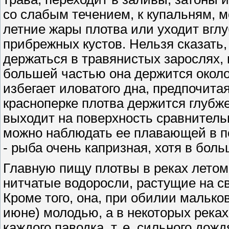
со слабым течением, к купальням, 
летние жары плотва или уходит вглу
прибрежных кустов. Нельзя сказать
держаться в травянистых зарослях, 
большей частью она держится около
избегает иловатого дна, предпочита
красноперке плотва держится глубже,
выходит на поверхность сравнительн
можно наблюдать ее плавающей в п
- рыба очень капризная, хотя в боль
Главную пищу плотвы в реках летом с
нитчатые водоросли, растущие на с
Кроме того, она, при обилии малько
июне) молодью, а в некоторых реках
каждого паводка, т. е. сильного дож