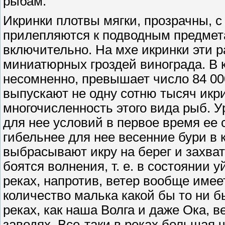
рыбам.
Икринки плотвы мягки, прозрачны, с
прилепляются к подводным предмета
включительно. На мхе икринки эти р
миниатюрных гроздей винограда. В 
несомненно, превышает число 84 00
выпускают не одну сотню тысяч икр
многочисленность этого вида рыб. 
для нее условий в первое время ее 
гибельнее для нее весенние бури в 
выбрасывают икру на берег и захва
боятся волнения, т. е. в состоянии у
реках, напротив, ветер вообще име
количество малька какой бы то ни б
реках, как наша Волга и даже Ока, 
заводях. Все-таки в реках большая 