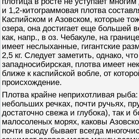
плотица в росте не уступает многим
и 1,2-китограммовая плотва составл
Каспийском и Азовском, которые то
озера, она достигает еще большей в
как, напр., в оз. Чебакуле, на грани
имеет неслыханные, гигантские раз
2,5 кг. Следует заметить, однако, чт
западносибирская, плотва имеет нек
ближе к каспийской вобле, от которо
происхождение.
Плотва крайне неприхотливая рыба:
небольших речках, почти ручьях, пр
достаточно свежа и глубока), так и 
малосоленых морях, каковы Азовско
почти всюду бывает всегда многочис