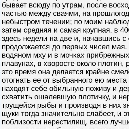
бывает всюду по утрам, после восхо
частью между сваями, на прошлогод
небыстром течении; по моим наблюд
затем средняя и самая крупная, в 40
здесь недели на две и, начавшись с 
продолжается до первых чисел мая. 
водяном мху и в мочках прибрежных
плавунах, в хворосте около плотин, 
это время она делается крайне смел
отогнать ее от выбранного ею места
находят себе обильную поживу и дер
схватить ошалевшую плотичку, и не
трущейся рыбы и производя в них з
щуки тогда значительно слабеет, и 
поблизости нерестилищ, всего лучше