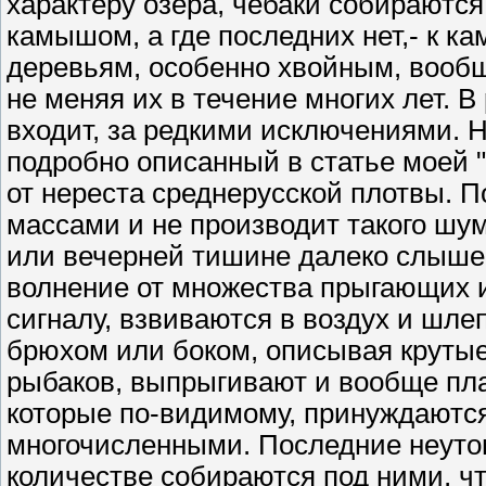
характеру озера, чебаки собираютс
камышом, а где последних нет,- к к
деревьям, особенно хвойным, вообщ
не меняя их в течение многих лет. В
входит, за редкими исключениями. Н
подробно описанный в статье моей "
от нереста среднерусской плотвы. П
массами и не производит такого шум
или вечерней тишине далеко слышен
волнение от множества прыгающих и
сигналу, взвиваются в воздух и шле
брюхом или боком, описывая крутые
рыбаков, выпрыгивают и вообще пла
которые по-видимому, принуждаются
многочисленными. Последние неуто
количестве собираются под ними, ч