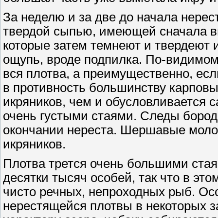
За неделю и за две до начала нерест
твердой сыпью, имеющей сначала в
которые затем темнеют и твердеют 
ощупь, вроде подпилка. По-видимому
вся плотва, а преимущественно, есл
в противность большинству карповы
икряников, чем и обусловливается 
очень густыми стаями. Следы бород
окончании нереста. Шершавые молош
икряников.
Плотва трется очень большими ста
десятки тысяч особей, так что в эт
чисто речных, непроходных рыб. О
нерестящейся плотвы в некоторых за