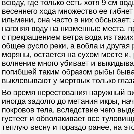
всюду, где только есть хотя 9 см во
весеннего хода множество ее гибнет 
ильмени, она часто в них обсыхает; 
нагоняя воду на низменные места, п
с прекращением ветра вода из таки
общее русло реки, а вобла и другая
моряны, остается на сухом месте и, 
волнение много убивает и выкидыва
погибшей таким образом рыбы быва
выклевывают у мертвых только глаз
Во время нерестования наружный ви
иногда задолго до метания икры, н
покровов тела, вследствие чего вы
густеет и обволакивает все туловище
теплую весну и гораздо ранее, на э