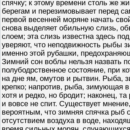
спячку; к этому времени столь же ж
берегам и перезимовывает перед са
первой весенней моряне начать свой
снова выделяет обильную слизь, о
слоем; эта слизь известна здесь по
уверяют, что неподвижность рыбы з
именно этой рубашки, предохраняющ
Зимний сон воблы нельзя назвать по
полубодрственное состояние, при ко
на дне ям, омутов и рытвин. Рыба, 
крепко; напротив, рыба, зимующая в
хотя и редко, но бродит; наконец, т
и вовсе не спит. Существует мнение
вероятным, что зимняя спячка рыб 
отсутствием воздуха в воде, находя
время сильных морян, случающихся