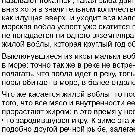
называют покатной; такая рыба двига
вниз хотя в значительном количеств
как идущая вверх, и уходит вся мал
морская вобла успеет уже скатится в
не попадается ни одного экземпляра
жилой воблы, которая круглый год об
Выклюнувшиеся из икры мальки воблы
в море; точно так же в реке не встр
полагать, что вобла идет в реку, тол
поры обитает в море, в более отдал
Что же касается жилой воблы, то по
того, что все мясо и внутренности е
прорастают жиром; в это время у н
что зародившуюся икру. К зиме эта 
подобно другой речной рыбе, залега