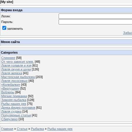
[
My site
]
Форма входа
Логин:
Пароль:
запомнить
Забыл
Меню сайта
Categories
Спиннинг
[58]
От чего зависит клев.
[48]
Ловля голавля и язя
[61]
Ловля окуня и щуки
[126]
Ловля жереха
[41]
Мастерская рыболова
[203]
Ловля лососевых
[40]
«Колебалки»
[43]
«Вертушки»
[52]
Воблеры
[84]
Мягкие приманки
[92]
Зимняя рыбалка
[128]
Рыбы наших рек
[75]
Донка,фидер,поплавок
[61]
Ловля судака
[14]
Популярные статьи
[41]
Сбирулино
[10]
Главная
»
Статьи
»
Рыбалка
»
Рыбы наших рек