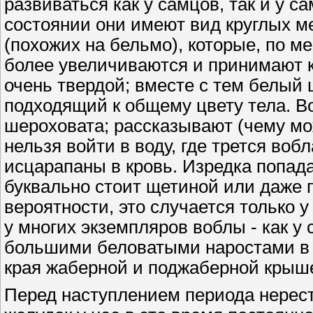
развиваться как у самцов, так и у с
состоянии они имеют вид круглых м
(похожих на бельмо), которые, по ме
более увеличиваются и принимают 
очень твердой; вместе с тем белый 
подходящий к общему цвету тела. В
шероховата; рассказывают (чему мо
нельзя войти в воду, где трется воб
исцарапаны в кровь. Изредка попад
буквально стоит щетиной или даже п
вероятности, это случается только 
у многих экземпляров воблы - как у 
большими беловатыми наростами в в
края жаберной и поджаберной крыше
Перед наступлением периода нерест