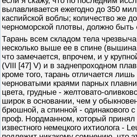
если я скажу, что по последним исс
вылавливается ежегодно до 350 мил
каспийской воблы; количество же до
черноморской плотвы, должно быть 
Тарань всем складом тела чрезвычай
несколько выше ее в спине (вышина 
что замечается, впрочем, и у крупн
(VIII [47] V) и в заднепроходном пл
кроме того, тарань отличается лишь
черноватыми краями парных плавник
цвета, грудные - желтовато-оливко
широк в основании, чем у обыкновенн
брюшной, а спинной - одинакового 
проф. Нордманном, который принял е
известного немецкого ихтиолога - Le
подлежит никакому сомнению, что э