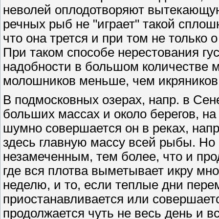
неволей оплодотворяют вытекающую 
речных рыб не "играет" такой сплош
что она трется и при том не только 
При таком способе нерестования гу
надобности в большом количестве м
молошников меньше, чем икряников
В подмосковных озерах, напр. в Сен
больших массах и около берегов, на
шумно совершается он в реках, напр
здесь главную массу всей рыбы. Но 
незамеченным, тем более, что и про
где вся плотва выметывает икру мног
неделю, и то, если теплые дни пере
приостанавливается или совершаетс
продолжается чуть не весь день и в