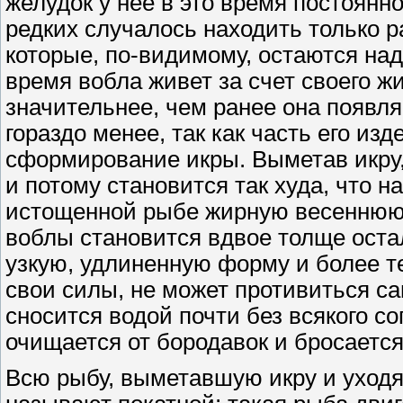
желудок у нее в это время постоянн
редких случалось находить только р
которые, по-видимому, остаются над
время вобла живет за счет своего жи
значительнее, чем ранее она появля
гораздо менее, так как часть его из
сформирование икры. Выметав икру,
и потому становится так худа, что н
истощенной рыбе жирную весеннюю 
воблы становится вдвое толще оста
узкую, удлиненную форму и более т
свои силы, не может противиться с
сносится водой почти без всякого со
очищается от бородавок и бросается
Всю рыбу, выметавшую икру и уходя