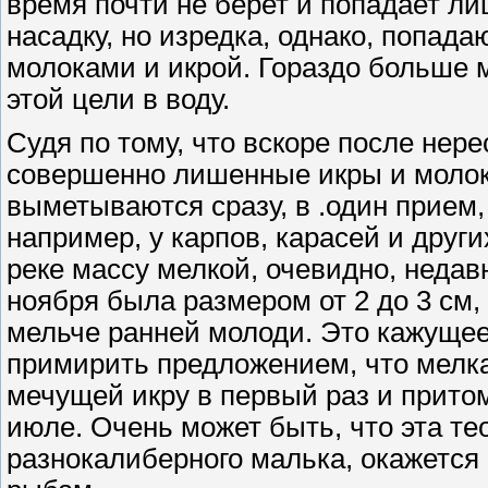
время почти не берет и попадает л
насадку, но изредка, однако, попа
молоками и икрой. Гораздо больше 
этой цели в воду.
Судя по тому, что вскоре после нер
совершенно лишенные икры и молок,
выметываются сразу, в .один прием,
например, у карпов, карасей и друг
реке массу мелкой, очевидно, недав
ноября была размером от 2 до 3 см,
мельче ранней молоди. Это кажущее
примирить предложением, что мелка
мечущей икру в первый раз и притом
июле. Очень может быть, что эта т
разнокалиберного малька, окажется