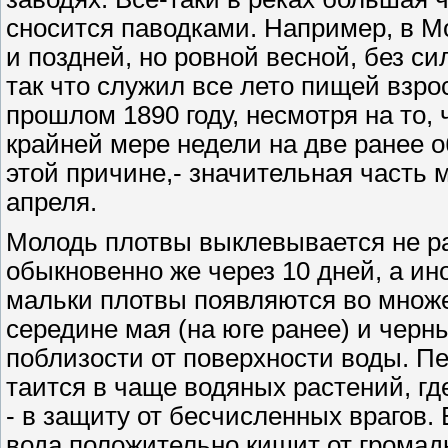
сносится паводками. Например, в Мо
и поздней, но ровной весной, без с
так что служил все лето пищей взро
прошлом 1890 году, несмотря на то, 
крайней мере недели на две ранее 
этой причине,- значительная часть 
апреля.
Молодь плотвы выклевывается не ра
обыкновенно же через 10 дней, а ин
мальки плотвы появляются во множес
середине мая (на юге ранее) и чер
поблизости от поверхности воды. П
таится в чаще водяных растений, гд
- в защиту от бесчисленных врагов. 
вода положительно кишит от громад