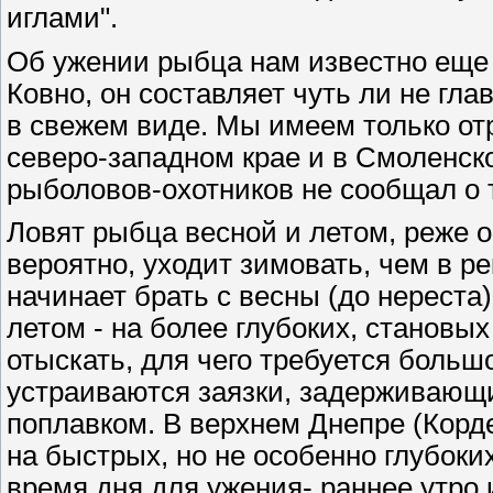
иглами".
Об ужении рыбца нам известно еще о
Ковно, он составляет чуть ли не гла
в свежем виде. Мы имеем только от
северо-западном крае и в Смоленской
рыболовов-охотников не сообщал о т
Ловят рыбца весной и летом, реже ос
вероятно, уходит зимовать, чем в р
начинает брать с весны (до нереста)
летом - на более глубоких, становы
отыскать, для чего требуется большо
устраиваются заязки, задерживающ
поплавком. В верхнем Днепре (Корде
на быстрых, но не особенно глубоких
время дня для ужения- раннее утро 