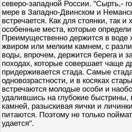
северо-западной России. "Сырть,- г
мере в Западно-Двинском и Неманск
встречается. Как для стоянки, так 
особенные места, которые определи
Преимущественно держится в воде х
жвиром или мелким камнем, с разли
воды, впрочем, держится берега и за
походах, которые совершает чаще д
придерживается стада. Самые стада
одновозрастности, и в косяках стар
встречаются молодые особи и наобор
удалившись на глубокие быстрины, 
камней, разыскивая яички и личинк
питаются. Поэтому не только поймат
удается".