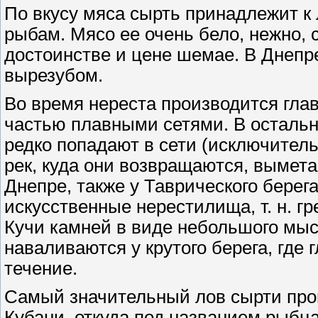
По вкусу мяса сырть принадлежит 
рыбам. Мясо ее очень бело, нежно, с
достоинстве и цене шемае. В Днепр
вырезубом.
Во время нереста производится гла
частью плавными сетями. В остальн
редко попадают в сети (исключительн
рек, куда они возвращаются, выметав
Днепре, также у Таврического берег
искусственные нерестилища, т. н. гр
Кучи камней в виде небольшого мыса
наваливаются у крутого берега, где 
течение.
Самый значительный лов сырти прои
Кубани, откуда под названием рыбца