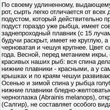
По своему удлиненному, выдающему
рот, сырть легко отличается от всех
подустом, который действительно пр
подуст гораздо уже рыбца, имеет со
заднепроходный плавник (с 15 лучами
будучи раскрыт, имеет не круглую,
черноватая и чешуя крупнее. Цвет 
года. Весной, перед метанием икры,
красивых наших рыб: вся спина дела
нижние плавники - красными, а у са
крышках и по краям чешуи развива
Осенью и зимой спина у рыбца голу
нижние плавники бледно-желтоватые.
черноглазка (Abrainis melanops), о
(Салгир), не составляет особого ви