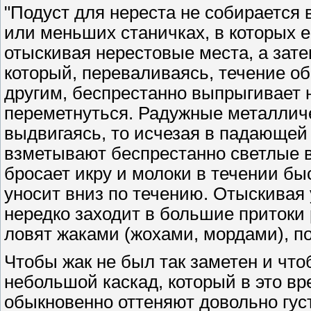
"Подуст для нереста не собирается 
или меньших станичках, в которых е
отыскивая нерестовые места, а зат
который, переваливаясь, течение об
другим, беспрестанно выпрыгивает н
переметнуться. Радужные металличес
выдвигаясь, то исчезая в падающей
взметывают беспрестанно светлые 
бросает икру и молоки в течении бы
уносит вниз по течению. Отыскивая 
нередко заходит в большие притоки р
ловят жаками (жохами, мордами), п
Чтобы жак не был так заметен и что
небольшой каскад, который в это вре
обыкновенно оттеняют довольно гус