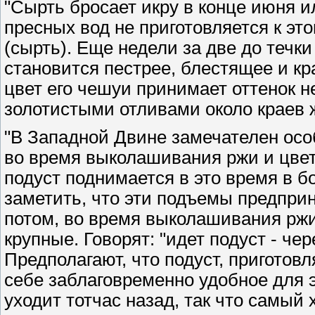
"Сырть бросает икру в конце июня и
пресных вод не приготовляется к это
(сырть). Еще недели за две до течк
становится пестрее, блестящее и к
цвет его чешуи принимает оттенок н
золотистыми отливами около краев 
"В Западной Двине замечателен осо
во время выколашивания ржи и цвет
подуст поднимается в это время в 
заметить, что эти подъемы предпри
потом, во время выколашивания ржи
крупные. Говорят: "идет подуст - че
Предполагают, что подуст, приготов
себе заблаговременно удобное для э
уходит тотчас назад, так что самый 