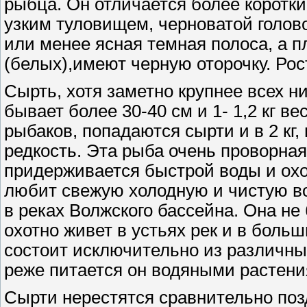
рыбца. Он отличается более коротк
узким туловищем, черноватой голово
или менее ясная темная полоса, а п
(белых),имеют черную оторочку. Рос
Сырть, хотя заметно крупнее всех 
бывает более 30-40 см и 1- 1,2 кг в
рыбаков, попадаются сырти и в 2 кг
редкость. Эта рыба очень проворная 
придерживается быстрой воды и охо
любит свежую холодную и чистую во
в реках Волжского бассейна. Она не
охотно живет в устьях рек и в бол
состоит исключительно из различны
реже питается он водяными растени
Сырти нерестятся сравнительно позд