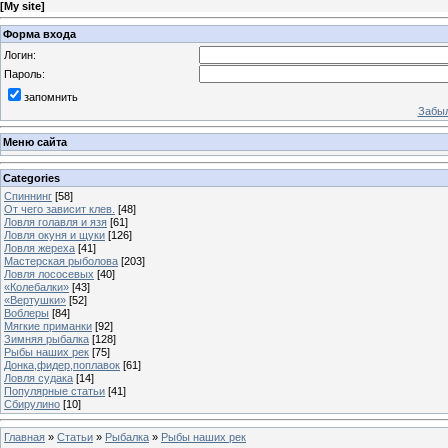
[
My site
]
Форма входа
Логин:
Пароль:
запомнить
Забыл
Меню сайта
Categories
Спиннинг
[58]
От чего зависит клев.
[48]
Ловля голавля и язя
[61]
Ловля окуня и щуки
[126]
Ловля жереха
[41]
Мастерская рыболова
[203]
Ловля лососевых
[40]
«Колебалки»
[43]
«Вертушки»
[52]
Воблеры
[84]
Мягкие приманки
[92]
Зимняя рыбалка
[128]
Рыбы наших рек
[75]
Донка,фидер,поплавок
[61]
Ловля судака
[14]
Популярные статьи
[41]
Сбирулино
[10]
Главная
»
Статьи
»
Рыбалка
»
Рыбы наших рек