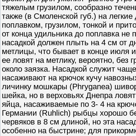
тяжелым грузилом, сообразно течени
также (в Смоленской губ.) на легки
поплавком, грузилом, тонкой и прито
от конца удильника до поплавка не
насадкой должен плыть на 4 см от д
метлицы, что бывает в конце июля и
ее ловят на метлику, вероятно, без 
около заязка. Насадкой служит чаще
насаживают на крючок кучу навозных 
личинку мошкары (Phryganea) шивор
шейка, но в верховьях Днепра ловя
яйца, насаживаемые по 3- 4 на крючо
Германии (Ruhlich) рыбцы хорошо бе
червяков в 8 см длиной, но эта наса
особенно на быстрине; для прикорм