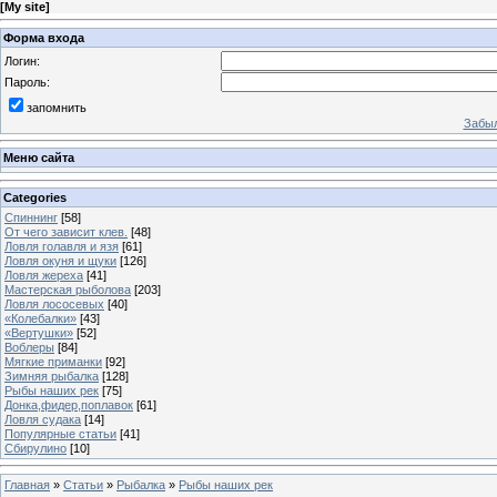
[
My site
]
Форма входа
Логин:
Пароль:
запомнить
Забыл
Меню сайта
Categories
Спиннинг
[58]
От чего зависит клев.
[48]
Ловля голавля и язя
[61]
Ловля окуня и щуки
[126]
Ловля жереха
[41]
Мастерская рыболова
[203]
Ловля лососевых
[40]
«Колебалки»
[43]
«Вертушки»
[52]
Воблеры
[84]
Мягкие приманки
[92]
Зимняя рыбалка
[128]
Рыбы наших рек
[75]
Донка,фидер,поплавок
[61]
Ловля судака
[14]
Популярные статьи
[41]
Сбирулино
[10]
Главная
»
Статьи
»
Рыбалка
»
Рыбы наших рек