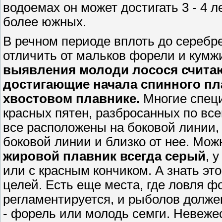
водоемах он может достигать 3 - 4 л
более южных.
В речном периоде вплоть до серебре
отличить от мальков форели и кумж
выявления молоди лосося счита
достигающие начала спинного пл
хвостовом плавнике.
Многие специ
красных пятен, разбросанных по все
все расположены на боковой линии, 
боковой линии и близко от нее. Мож
жировой плавник всегда серый
, 
или с красным кончиком. А знать эт
целей. Есть еще места, где ловля ф
регламентируется, и рыболов долже
- форель или молодь семги. Невежес