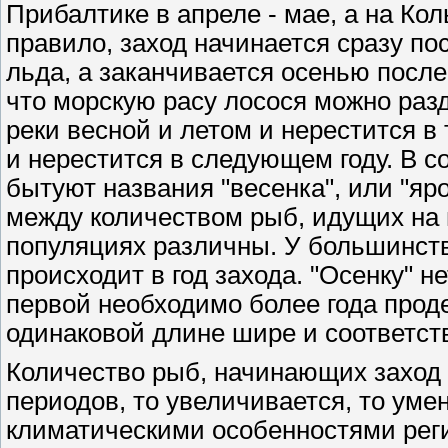
Прибалтике в апреле - мае, а на Кол
правило, заход начинается сразу по
льда, а заканчивается осенью после
что морскую расу лосося можно разд
реки весной и летом и нерестится в 
и нерестится в следующем году. В с
бытуют названия "весенка", или "яро
между количеством рыб, идущих на 
популяциях различны. У большинст
происходит в год захода. "Осенку" не
первой необходимо более года проде
одинаковой длине шире и соответст
Количество рыб, начинающих заход в
периодов, то увеличивается, то уме
климатическими особенностями реги