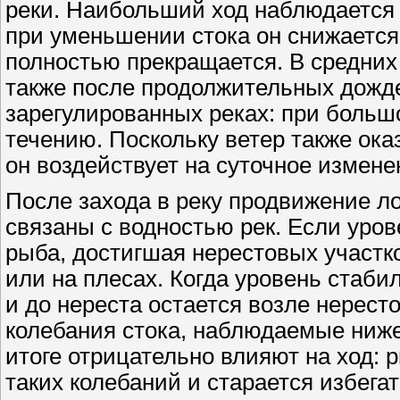
реки. Наибольший ход наблюдается 
при уменьшении стока он снижается
полностью прекращается. В средних
также после продолжительных дожде
зарегулированных реках: при большо
течению. Поскольку ветер также ока
он воздействует на суточное измене
После захода в реку продвижение ло
связаны с водностью рек. Если уров
рыба, достигшая нерестовых участко
или на плесах. Когда уровень стаби
и до нереста остается возле нерест
колебания стока, наблюдаемые ниже
итоге отрицательно влияют на ход: 
таких колебаний и старается избега