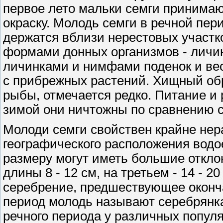
первое лето мальки семги принима
окраску. Молодь семги в речной пер
держатся вблизи нерестовых участк
формами донных организмов - личи
личинками и нимфами поденок и вес
с прибрежных растений. Хищный обр
рыбы, отмечается редко. Питание и 
зимой они ничтожны по сравнению с
Молоди семги свойствен крайне нер
географического расположения водо
размеру могут иметь большие отклон
длины 8 - 12 см, на третьем - 14 - 2
серебрение, предшествующее оконча
период молодь называют серебрянк
речного периода у различных попул