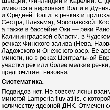
Швеции, Финляндии и Карелии. Отд
имеются в верховьях Волги и Дуная.
и Средней Волги: в речках и приток
Сестра, Клязьма), Ярославской, Ко
а также в бассейне Оки — реки Рано
Калининградской области, в Чудском
речках Финского залива (Нева, Нарв
Ладожского и Онежского озер. Ее ар
миноги, но в реках Центральной Ев
участки рек или более мелкие речки
предпочитает низовья.
Систематика.
Подвидов нет. Не совсем ясны взаи
миногой Lamperta fluviatilis, c котор
количеству ядерной ДНК. Отмечен со