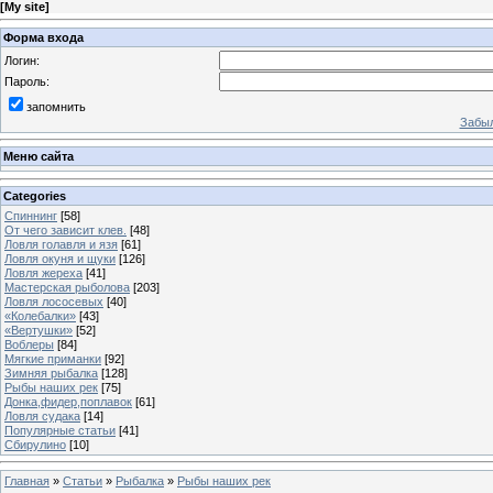
[
My site
]
Форма входа
Логин:
Пароль:
запомнить
Забыл
Меню сайта
Categories
Спиннинг
[58]
От чего зависит клев.
[48]
Ловля голавля и язя
[61]
Ловля окуня и щуки
[126]
Ловля жереха
[41]
Мастерская рыболова
[203]
Ловля лососевых
[40]
«Колебалки»
[43]
«Вертушки»
[52]
Воблеры
[84]
Мягкие приманки
[92]
Зимняя рыбалка
[128]
Рыбы наших рек
[75]
Донка,фидер,поплавок
[61]
Ловля судака
[14]
Популярные статьи
[41]
Сбирулино
[10]
Главная
»
Статьи
»
Рыбалка
»
Рыбы наших рек