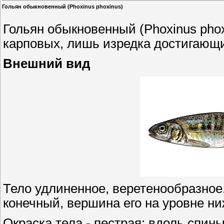
Гольян обыкновенный (Phoxinus phoxinus)
Гольян обыкновенный (Phoxinus pho
карповых, лишь изредка достигающ
Внешний вид
Тело удлиненное, веретенообразное,
конечный, вершина его на уровне ниж
Окраска тела - пестрая: вдоль спин