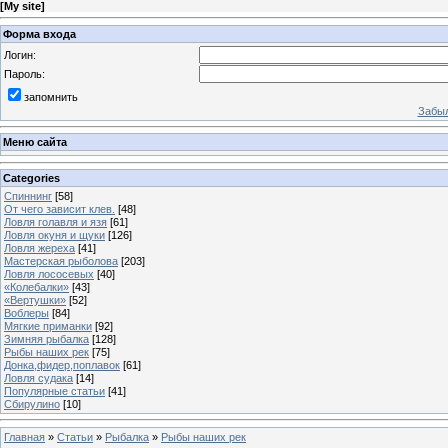
[
My site
]
Форма входа
Логин:
Пароль:
запомнить
Забыл
Меню сайта
Categories
Спиннинг
[58]
От чего зависит клев.
[48]
Ловля голавля и язя
[61]
Ловля окуня и щуки
[126]
Ловля жереха
[41]
Мастерская рыболова
[203]
Ловля лососевых
[40]
«Колебалки»
[43]
«Вертушки»
[52]
Воблеры
[84]
Мягкие приманки
[92]
Зимняя рыбалка
[128]
Рыбы наших рек
[75]
Донка,фидер,поплавок
[61]
Ловля судака
[14]
Популярные статьи
[41]
Сбирулино
[10]
Главная
»
Статьи
»
Рыбалка
»
Рыбы наших рек