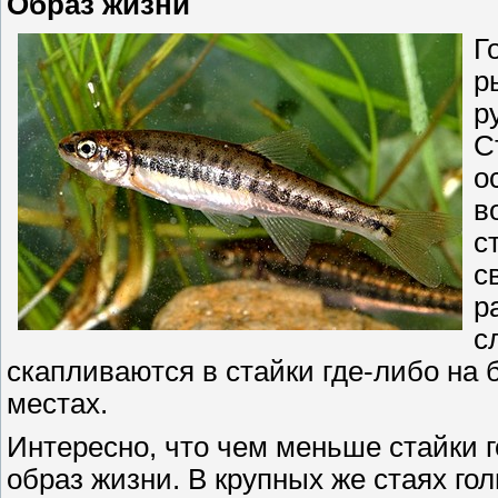
Образ жизни
Г
р
р
С
о
в
с
с
р
с
скапливаются в стайки где-либо на 
местах.
Интересно, что чем меньше стайки 
образ жизни. В крупных же стаях гол