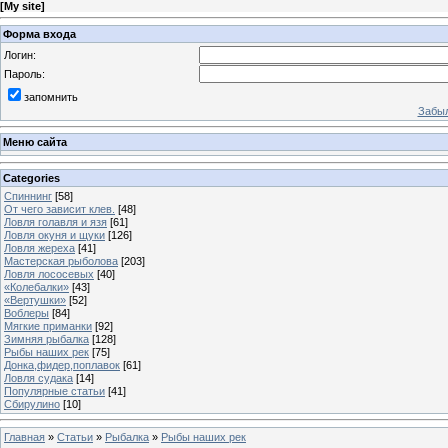
[
My site
]
Форма входа
Логин:
Пароль:
запомнить
Забыл
Меню сайта
Categories
Спиннинг
[58]
От чего зависит клев.
[48]
Ловля голавля и язя
[61]
Ловля окуня и щуки
[126]
Ловля жереха
[41]
Мастерская рыболова
[203]
Ловля лососевых
[40]
«Колебалки»
[43]
«Вертушки»
[52]
Воблеры
[84]
Мягкие приманки
[92]
Зимняя рыбалка
[128]
Рыбы наших рек
[75]
Донка,фидер,поплавок
[61]
Ловля судака
[14]
Популярные статьи
[41]
Сбирулино
[10]
Главная
»
Статьи
»
Рыбалка
»
Рыбы наших рек