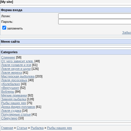
[
My site
]
Форма входа
Логин:
Пароль:
запомнить
Забыл
Меню сайта
Categories
Спиннинг
[58]
От чего зависит клев.
[48]
Ловля голавля и язя
[61]
Ловля окуня и щуки
[126]
Ловля жереха
[41]
Мастерская рыболова
[203]
Ловля лососевых
[40]
«Колебалки»
[43]
«Вертушки»
[52]
Воблеры
[84]
Мягкие приманки
[92]
Зимняя рыбалка
[128]
Рыбы наших рек
[75]
Донка,фидер,поплавок
[61]
Ловля судака
[14]
Популярные статьи
[41]
Сбирулино
[10]
Главная
»
Статьи
»
Рыбалка
»
Рыбы наших рек