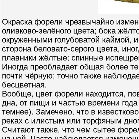
Окраска форели чрезвычайно измен
оливково-зелёного цвета; бока жёлт
окруженными голубоватой каймой, 
сторона беловато-серого цвета, ин
плавники жёлтые; спинные испещре
Иногда преобладает общая более те
почти чёрную; точно также наблюдае
бесцветная.
Вообще, цвет форели находится, по
дна, от пищи и частью времени года
темнее). Замечено, что в известков
реках с илистым или торфяным дно
Считают также, что чем сытее форел
на ней. Часто наблюдается изменен