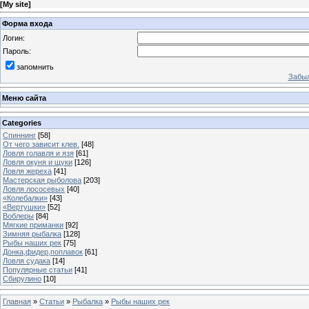
[
My site
]
Форма входа
Логин:
Пароль:
запомнить
Забыл
Меню сайта
Categories
Спиннинг
[58]
От чего зависит клев.
[48]
Ловля голавля и язя
[61]
Ловля окуня и щуки
[126]
Ловля жереха
[41]
Мастерская рыболова
[203]
Ловля лососевых
[40]
«Колебалки»
[43]
«Вертушки»
[52]
Воблеры
[84]
Мягкие приманки
[92]
Зимняя рыбалка
[128]
Рыбы наших рек
[75]
Донка,фидер,поплавок
[61]
Ловля судака
[14]
Популярные статьи
[41]
Сбирулино
[10]
Главная
»
Статьи
»
Рыбалка
»
Рыбы наших рек