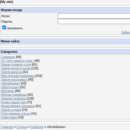
[
My site
]
Форма входа
Логин:
Пароль:
запомнить
Забыл
Меню сайта
Categories
Спиннинг
[58]
От чего зависит клев.
[48]
Ловля голавля и язя
[61]
Ловля окуня и щуки
[126]
Ловля жереха
[41]
Мастерская рыболова
[203]
Ловля лососевых
[40]
«Колебалки»
[43]
«Вертушки»
[52]
Воблеры
[84]
Мягкие приманки
[92]
Зимняя рыбалка
[128]
Рыбы наших рек
[75]
Донка,фидер,поплавок
[61]
Ловля судака
[14]
Популярные статьи
[41]
Сбирулино
[10]
Главная
»
Статьи
»
Рыбалка
» «Колебалки»