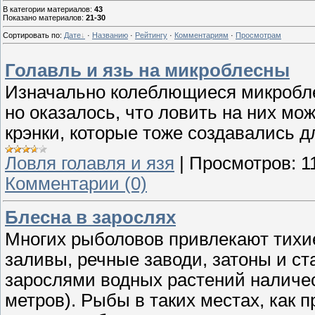
В категории материалов
:
43
Показано материалов
:
21-30
Сортировать по
:
Дате
·
Названию
·
Рейтингу
·
Комментариям
·
Просмотрам
Голавль и язь на микроблесны
Изначально колеблющиеся микробле
но оказалось, что ловить на них мож
крэнки, которые тоже создавались д
Ловля голавля и язя
|
Просмотров:
1
Комментарии (0)
Блесна в зарослях
Многих рыболовов привлекают тихи
заливы, речные заводи, затоны и ст
зарослями водных растений наличес
метров). Рыбы в таких местах, как 