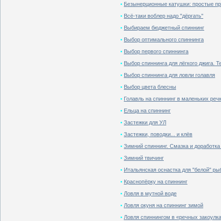
•
Безынерционные катушки: простые п
•
Всё-таки воблер надо ''дёргать''
•
Выбираем бюджетный спиннинг
•
Выбор оптимального спиннинга
•
Выбор первого спиннинга
•
Выбор спиннинга для лёгкого джига. Т
•
Выбор спиннинга для ловли голавля
•
Выбор цвета блесны
•
Голавль на спиннинг в маленьких реч
•
Ельца на спиннинг
•
Застежки для УЛ
•
Застежки, поводки... и клёв
•
Зимний спиннинг. Смазка и доработка
•
Зимний твичинг
•
Итальянская oснастка для ''белой'' р
•
Краснопёрку на спиннинг
•
Ловля в мутной воде
•
Ловля окуня на спиннинг зимой
•
Ловля спиннингом в «речных закоулк