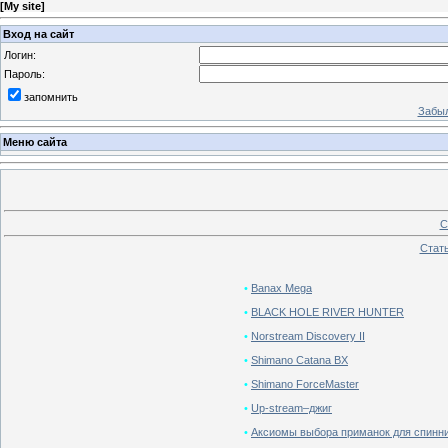
[
My site
]
Вход на сайт
Логин:
Пароль:
запомнить
Забыл
Меню сайта
С
Стать
•
Banax Mega
•
BLACK HOLE RIVER HUNTER
•
Norstream Discovery II
•
Shimano Catana BX
•
Shimano ForceMaster
•
Up-stream–джиг
•
Аксиомы выбора приманок для спинн