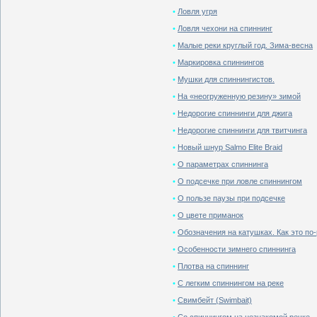
•
Ловля угря
•
Ловля чехони на спиннинг
•
Малые реки круглый год. Зима-весна
•
Маркировка спиннингов
•
Мушки для спиннингистов.
•
На «неогруженную резину» зимой
•
Недорогие спиннинги для джига
•
Недорогие спиннинги для твитчинга
•
Новый шнур Salmo Elite Braid
•
О параметрах спиннинга
•
О подсечке при ловле спиннингом
•
О пользе паузы при подсечке
•
О цвете приманок
•
Обозначения на катушках. Как это по
•
Особенности зимнего спиннинга
•
Плотва на спиннинг
•
С легким спиннингом на реке
•
Свимбейт (Swimbait)