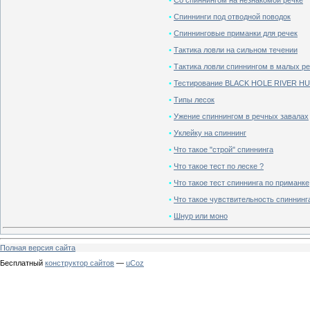
•
Со спиннингом на незнакомой речке
•
Спиннинги под отводной поводок
•
Спиннинговые приманки для речек
•
Тактика ловли на сильном течении
•
Тактика ловли спиннингом в малых р
•
Тестирование BLACK HOLE RIVER H
•
Типы лесок
•
Ужение спиннингом в речных завалах
•
Уклейку на спиннинг
•
Что такое "строй" спиннинга
•
Что такое тест по леске ?
•
Что такое тест спиннинга по приманке
•
Что такое чувствительность спиннинг
•
Шнур или моно
Полная версия сайта
Бесплатный
конструктор сайтов
—
uCoz